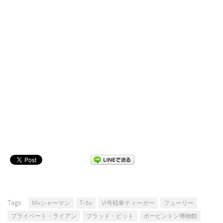
Tags:
M4シャーマン
T-34
VI号戦車ティーガー
フューリー
プライベート・ライアン
ブラッド・ピット
ボービントン博物館