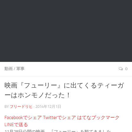
音楽
動画
/
軍事
0
映画『フューリー』に出てくるティーガ
ーはホンモノだった！
BY
フリードリヒ
· 2014年12月1日
Facebookでシェア
Twitterでシェア
はてなブックマーク
LINEで送る
11月28日公開の映画、『フューリー』を観てきました。