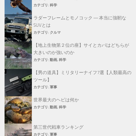
カテゴリ:
科学
ラダーフレームとモノコック ― 本当に強靭な
SUVとは
カテゴリ:
クルマ
【地上生物第２位の座】サイとカバはどちらが
大きいのか強いのか
カテゴリ:
動画
,
科学
【男の道具】ミリタリーナイフ7選【人類最高の
ツール】
カテゴリ:
軍事
世界最大のヘビは何か
カテゴリ:
動画
,
科学
第三世代戦車ランキング
カテゴリ:
軍事