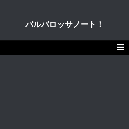
バルバロッサノート！
新着
動画
クルマ
軍事
歴史・宗教
科学
ガンダム