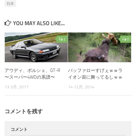
戦車
YOU MAY ALSO LIKE...
2
0
アウディ、ポルシェ、GT-R
バッファローすげぇｗｗラ
〜スーパー4WDの系譜〜
イオン宙に舞ってるしｗｗ
13 3月, 2017
14 12月, 2014
コメントを残す
コメント