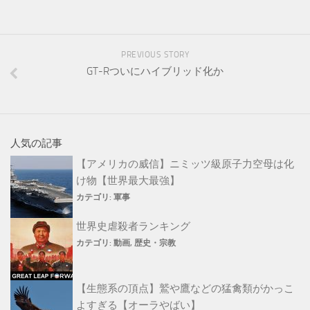
PREVIOUS STORY
GT-Rついにハイブリッド化か
人気の記事
【アメリカの威信】ニミッツ級原子力空母は化
け物【世界最大最強】
カテゴリ:
軍事
世界史虐殺者ランキング
カテゴリ:
動画
,
歴史・宗教
【生態系の頂点】鷲や鷹などの猛禽類がかっこ
よすぎる【オーラやばい】