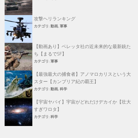
攻撃ヘリランキング
カテゴリ:
動画
,
軍事
【動画あり】ベレッタ社の近未来的な最新銃た
ち【まるでSF】
カテゴリ:
軍事
【最強最大の捕食者】アノマロカリスという大
スター【カンブリア紀の覇王】
カテゴリ:
動画
,
科学
【宇宙ヤバイ】宇宙がどれだけデカイか【壮大
すぎワロタ】
カテゴリ:
科学