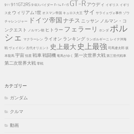
GT-R
911GT2RS
アウディ
911
918スパイダー
F-14
F-15
イギリス
イギリ
サイ
ウィリアム1世
ス史
オスマン帝国
キュロス大王
サライェヴォ事件
ゾウ
ドイツ帝国
ナチス
ニッサン
ノルマン・コ
チャレンジャー
ポル
フェラーリ
ンクエスト
ヒトラー
ノルマン朝
ホンダ
シェ
ライオン
ランキング
マクラーレン
ランボルギーニ
レイテ沖海
史上最強
史上最大
戦
ヴェイロン
古代オリエント
司馬遼太郎
坂
宇宙
戦車
戦闘機
第一次世界大戦
本龍馬
恒星
竜馬がゆく
第三世代戦車
第二次世界大戦
零戦
カテゴリー
ガンダム
クルマ
動画