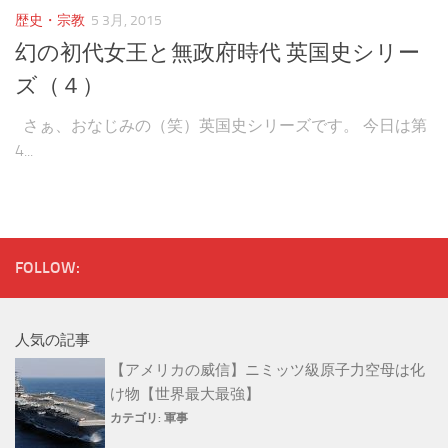
音楽
歴史・宗教
5 3月, 2015
幻の初代女王と無政府時代 英国史シリー
ズ（４）
さぁ、おなじみの（笑）英国史シリーズです。 今日は第
4...
FOLLOW:
人気の記事
【アメリカの威信】ニミッツ級原子力空母は化
け物【世界最大最強】
カテゴリ:
軍事