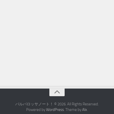
バルバロッサノート！ © 2026. All Rights Reserved.
Powered by
WordPress
. Theme by
Alx
.