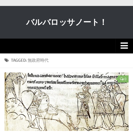
バルバロッサノート！
新着
TAGGED:
無政府時代
動画
0
クルマ
軍事
歴史・宗教
科学
ガンダム