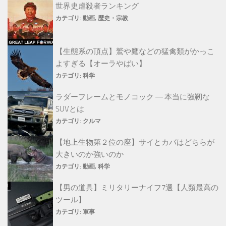
世界史虐殺者ランキング
カテゴリ:
動画
,
歴史・宗教
【生態系の頂点】鷲や鷹などの猛禽類がかっこ
よすぎる【オーラやばい】
カテゴリ:
科学
ラダーフレームとモノコック ― 本当に強靭な
SUVとは
カテゴリ:
クルマ
【地上生物第２位の座】サイとカバはどちらが
大きいのか強いのか
カテゴリ:
動画
,
科学
【男の道具】ミリタリーナイフ7選【人類最高の
ツール】
カテゴリ:
軍事