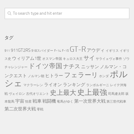
タグ
GT-R
911GT2RS
アウディ
911
918スパイダー
F-14
F-15
イギリス
イギリ
サイ
ウィリアム1世
ス史
オスマン帝国
キュロス大王
サライェヴォ事件
ゾウ
ドイツ帝国
ナチス
ニッサン
ノルマン・コ
チャレンジャー
ポル
フェラーリ
ンクエスト
ヒトラー
ノルマン朝
ホンダ
シェ
ライオン
ランキング
マクラーレン
ランボルギーニ
レイテ沖海
史上最強
史上最大
戦
ヴェイロン
古代オリエント
司馬遼太郎
坂
宇宙
戦車
戦闘機
第一次世界大戦
本龍馬
恒星
竜馬がゆく
第三世代戦車
第二次世界大戦
零戦