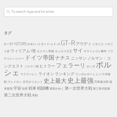
タグ
GT-R
911GT2RS
アウディ
911
918スパイダー
F-14
F-15
イギリス
イギリ
サイ
ウィリアム1世
ス史
オスマン帝国
キュロス大王
サライェヴォ事件
ゾウ
ドイツ帝国
ナチス
ニッサン
ノルマン・コ
チャレンジャー
ポル
フェラーリ
ンクエスト
ヒトラー
ノルマン朝
ホンダ
シェ
ライオン
ランキング
マクラーレン
ランボルギーニ
レイテ沖海
史上最強
史上最大
戦
ヴェイロン
古代オリエント
司馬遼太郎
坂
宇宙
戦車
戦闘機
第一次世界大戦
本龍馬
恒星
竜馬がゆく
第三世代戦車
第二次世界大戦
零戦