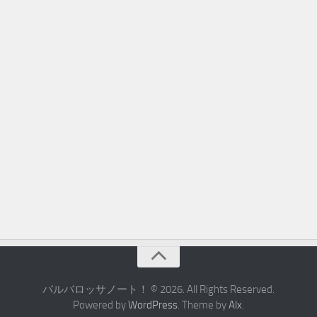
バルバロッサノート！ © 2026. All Rights Reserved.
Powered by
WordPress
. Theme by
Alx
.