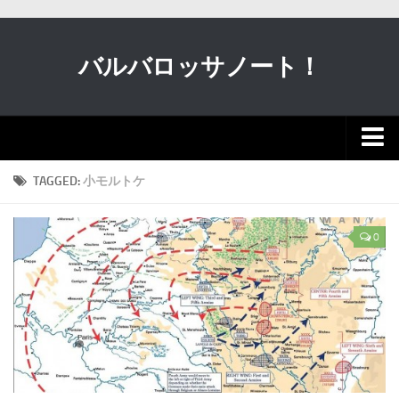
バルバロッサノート！
新着
TAGGED:
小モルトケ
動画
0
クルマ
軍事
歴史・宗教
科学
ガンダム