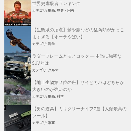
世界史虐殺者ランキング
カテゴリ:
動画
,
歴史・宗教
【生態系の頂点】鷲や鷹などの猛禽類がかっこ
よすぎる【オーラやばい】
カテゴリ:
科学
ラダーフレームとモノコック ― 本当に強靭な
SUVとは
カテゴリ:
クルマ
【地上生物第２位の座】サイとカバはどちらが
大きいのか強いのか
カテゴリ:
動画
,
科学
【男の道具】ミリタリーナイフ7選【人類最高の
ツール】
カテゴリ:
軍事