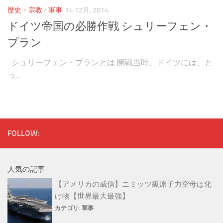
音楽
歴史・宗教
/
軍事
14 12月, 2014
ドイツ帝国の必勝作戦 シュリーフェン・
プラン
シュリーフェン・プランとは 開戦当時、ドイツには、と
っ...
FOLLOW:
人気の記事
【アメリカの威信】ニミッツ級原子力空母は化
け物【世界最大最強】
カテゴリ:
軍事