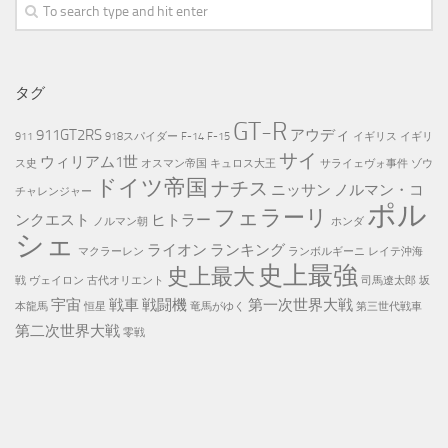
タグ
GT-R
911GT2RS
アウディ
911
918スパイダー
F-14
F-15
イギリス
イギリ
サイ
ウィリアム1世
ス史
オスマン帝国
キュロス大王
サライェヴォ事件
ゾウ
ドイツ帝国
ナチス
ニッサン
ノルマン・コ
チャレンジャー
ポル
フェラーリ
ンクエスト
ヒトラー
ノルマン朝
ホンダ
シェ
ライオン
ランキング
マクラーレン
ランボルギーニ
レイテ沖海
史上最強
史上最大
戦
ヴェイロン
古代オリエント
司馬遼太郎
坂
宇宙
戦車
戦闘機
第一次世界大戦
本龍馬
恒星
竜馬がゆく
第三世代戦車
第二次世界大戦
零戦