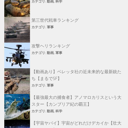
カテゴリ:
動画
,
科学
第三世代戦車ランキング
カテゴリ:
軍事
攻撃ヘリランキング
カテゴリ:
動画
,
軍事
【動画あり】ベレッタ社の近未来的な最新銃た
ち【まるでSF】
カテゴリ:
軍事
【最強最大の捕食者】アノマロカリスという大
スター【カンブリア紀の覇王】
カテゴリ:
動画
,
科学
【宇宙ヤバイ】宇宙がどれだけデカイか【壮大