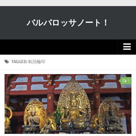
バルバロッサノート！
新着
TAGGED:
転法輪印
動画
1
クルマ
軍事
歴史・宗教
科学
ガンダム