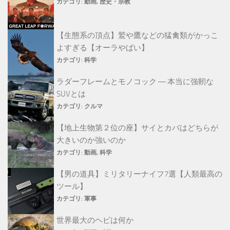
カテゴリ:
動画
,
歴史・宗教
【生態系の頂点】鷲や鷹などの猛禽類がかっこ
よすぎる【オーラやばい】
カテゴリ:
科学
ラダーフレームとモノコック ― 本当に強靭な
SUVとは
カテゴリ:
クルマ
【地上生物第２位の座】サイとカバはどちらが
大きいのか強いのか
カテゴリ:
動画
,
科学
【男の道具】ミリタリーナイフ7選【人類最高の
ツール】
カテゴリ:
軍事
世界最大のヘビは何か