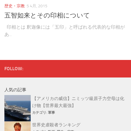
音楽
歴史・宗教
5 4月, 2015
五智如来とその印相について
印相とは 釈迦像には「五印」と呼ばれる代表的な印相が
あ...
FOLLOW:
人気の記事
【アメリカの威信】ニミッツ級原子力空母は化
け物【世界最大最強】
カテゴリ:
軍事
世界史虐殺者ランキング