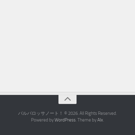
バルバロッサノート！ © 2026. All Rights Reserved.
Powered by
WordPress
. Theme by
Alx
.