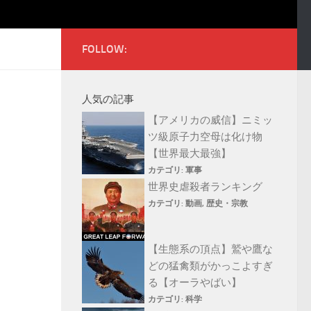
FOLLOW:
人気の記事
【アメリカの威信】ニミッ
ツ級原子力空母は化け物
【世界最大最強】
カテゴリ:
軍事
世界史虐殺者ランキング
カテゴリ:
動画
,
歴史・宗教
【生態系の頂点】鷲や鷹な
どの猛禽類がかっこよすぎ
る【オーラやばい】
カテゴリ:
科学