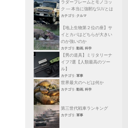
ラダーフレームとモノコッ
ク ― 本当に強靭なSUVとは
カテゴリ:
クルマ
【地上生物第２位の座】サ
イとカバはどちらが大きい
のか強いのか
カテゴリ:
動画
,
科学
【男の道具】ミリタリーナ
イフ7選【人類最高のツー
ル】
カテゴリ:
軍事
世界最大のヘビは何か
カテゴリ:
動画
,
科学
第三世代戦車ランキング
カテゴリ:
軍事