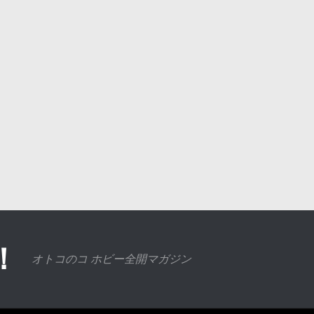
！
オトコのコ ホビー全開マガジン