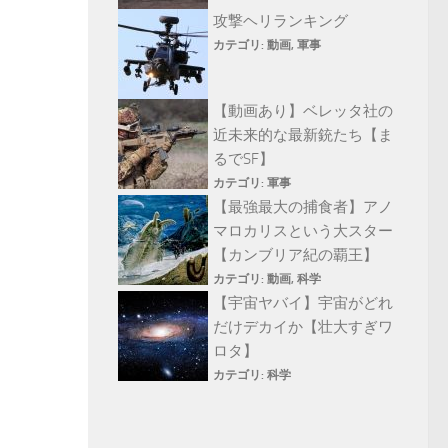
攻撃ヘリランキング
カテゴリ:
動画
,
軍事
【動画あり】ベレッタ社の
近未来的な最新銃たち【ま
るでSF】
カテゴリ:
軍事
【最強最大の捕食者】アノ
マロカリスという大スター
【カンブリア紀の覇王】
カテゴリ:
動画
,
科学
【宇宙ヤバイ】宇宙がどれ
だけデカイか【壮大すぎワ
ロタ】
カテゴリ:
科学