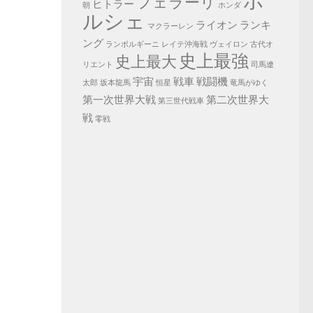
ポ
フェラーリ
ヒトラー
朝
ホンダ
ルシェ
ライオン
ランキ
マクラーレン
ング
ランボルギーニ
レイテ沖海戦
ヴェイロン
古代オ
史上最強
史上最大
リエント
司馬遼
宇宙
戦車
戦闘機
太郎
坂本龍馬
恒星
竜馬がゆく
第一次世界大戦
第二次世界大
第三世代戦車
戦
零戦