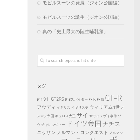
モビルスーツの発展（ジオン公国編）
モビルスーツの誕生（ジオン公国編）
真の「史上最大の陸生哺乳類」
タグ
GT-R
911GT2RS
911
918スパイダー
F-14
F-15
アウディ
ウィリアム1世
イギリス
イギリス史
オ
サイ
スマン帝国
キュロス大王
サライェヴォ事件
ゾ
ドイツ帝国
ナチス
ウ
チャレンジャー
ニッサン
ノルマン・コンクエスト
ノルマン