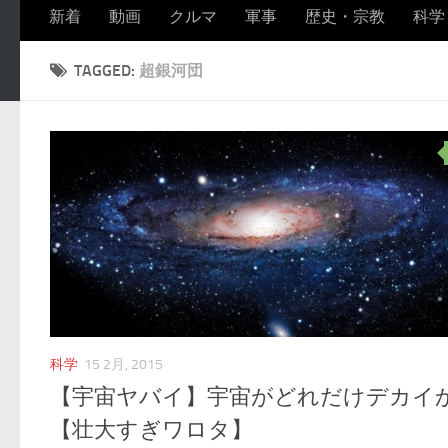
新着
動画
クルマ
軍事
歴史・宗教
科学
TAGGED:
超銀河団
科学
15 2月, 2015
【宇宙ヤバイ】宇宙がどれだけデカイ
【壮大すぎワロタ】