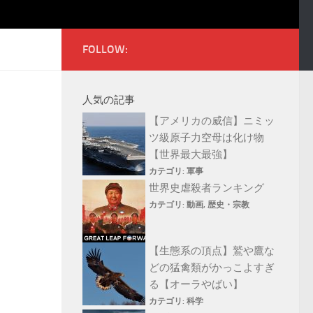
FOLLOW:
人気の記事
【アメリカの威信】ニミッ
ツ級原子力空母は化け物
【世界最大最強】
カテゴリ:
軍事
世界史虐殺者ランキング
カテゴリ:
動画
,
歴史・宗教
【生態系の頂点】鷲や鷹な
どの猛禽類がかっこよすぎ
る【オーラやばい】
カテゴリ:
科学