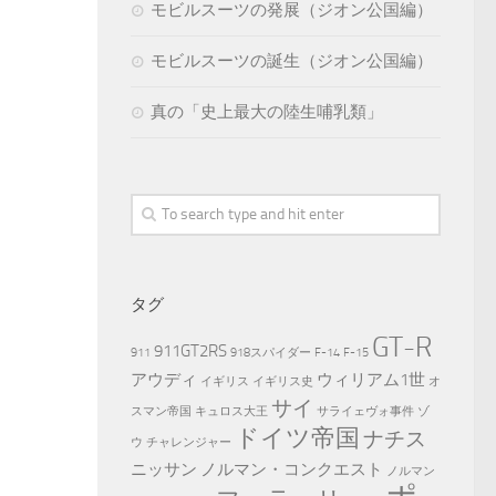
モビルスーツの発展（ジオン公国編）
モビルスーツの誕生（ジオン公国編）
真の「史上最大の陸生哺乳類」
タグ
GT-R
911GT2RS
911
918スパイダー
F-14
F-15
アウディ
ウィリアム1世
イギリス
イギリス史
オ
サイ
スマン帝国
キュロス大王
サライェヴォ事件
ゾ
ドイツ帝国
ナチス
ウ
チャレンジャー
ニッサン
ノルマン・コンクエスト
ノルマン