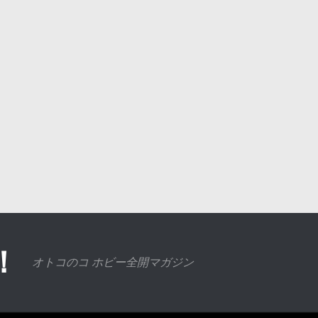
！
オトコのコ ホビー全開マガジン