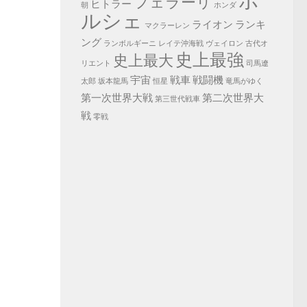
ポ
フェラーリ
ヒトラー
朝
ホンダ
ルシェ
ライオン
ランキ
マクラーレン
ング
ランボルギーニ
レイテ沖海戦
ヴェイロン
古代オ
史上最強
史上最大
リエント
司馬遼
宇宙
戦車
戦闘機
太郎
坂本龍馬
恒星
竜馬がゆく
第一次世界大戦
第二次世界大
第三世代戦車
戦
零戦