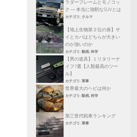
ラダーフレームとモノコッ
ク ― 本当に強靭なSUVとは
カテゴリ:
クルマ
【地上生物第２位の座】サ
イとカバはどちらが大きい
のか強いのか
カテゴリ:
動画
,
科学
【男の道具】ミリタリーナ
イフ7選【人類最高のツー
ル】
カテゴリ:
軍事
世界最大のヘビは何か
カテゴリ:
動画
,
科学
第三世代戦車ランキング
カテゴリ:
軍事