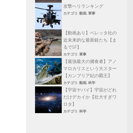
攻撃ヘリランキング
カテゴリ:
動画
,
軍事
【動画あり】ベレッタ社の
近未来的な最新銃たち【ま
るでSF】
カテゴリ:
軍事
【最強最大の捕食者】アノ
マロカリスという大スター
【カンブリア紀の覇王】
カテゴリ:
動画
,
科学
【宇宙ヤバイ】宇宙がどれ
だけデカイか【壮大すぎワ
ロタ】
カテゴリ:
科学