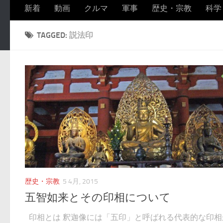
新着
動画
クルマ
軍事
歴史・宗教
科学
TAGGED:
説法印
歴史・宗教
5 4月, 2015
五智如来とその印相について
印相とは 釈迦像には「五印」と呼ばれる代表的な印相があ